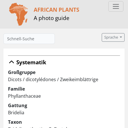
AFRICAN PLANTS
A photo guide
Sprache
Systematik
Großgruppe
Dicots / dicotylédones / Zweikeimblättrige
Familie
Phyllanthaceae
Gattung
Bridelia
Taxon