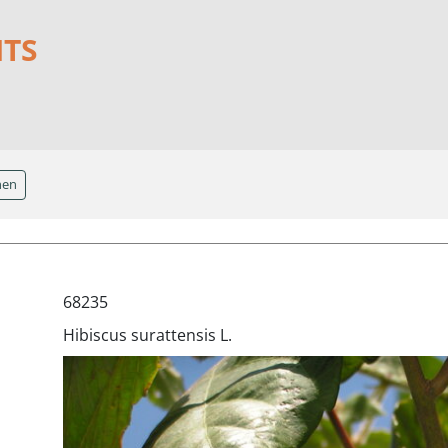
NTS
hen
68235
Hibiscus surattensis L.