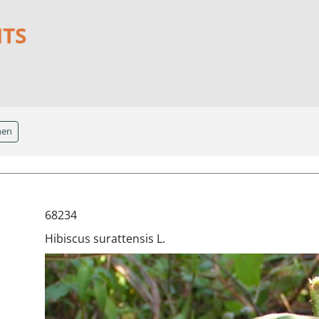
NTS
hen
68234
Hibiscus surattensis L.