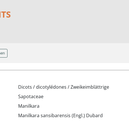
NTS
hen
Dicots / dicotylédones / Zweikeimblättrige
Sapotaceae
Manilkara
Manilkara sansibarensis (Engl.) Dubard