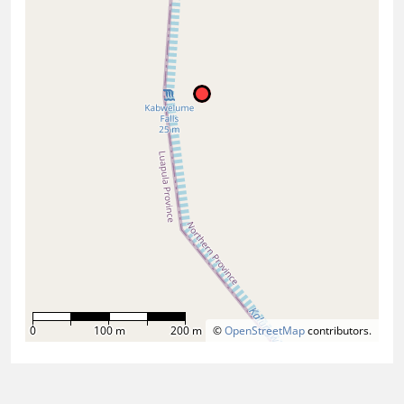
0
100 m
200 m
©
OpenStreetMap
contributors.