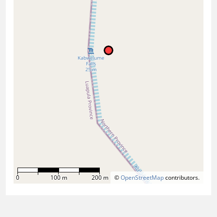
0
100 m
200 m
©
OpenStreetMap
contributors.