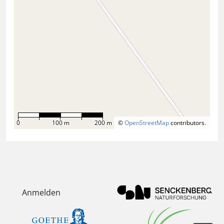
0
100 m
200 m
©
OpenStreetMap
contributors.
Anmelden