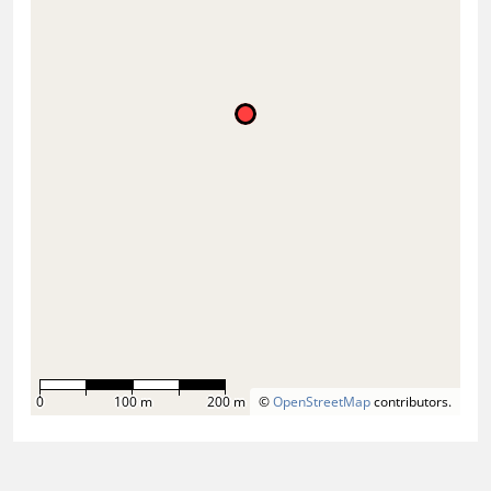
0
100 m
200 m
©
OpenStreetMap
contributors.