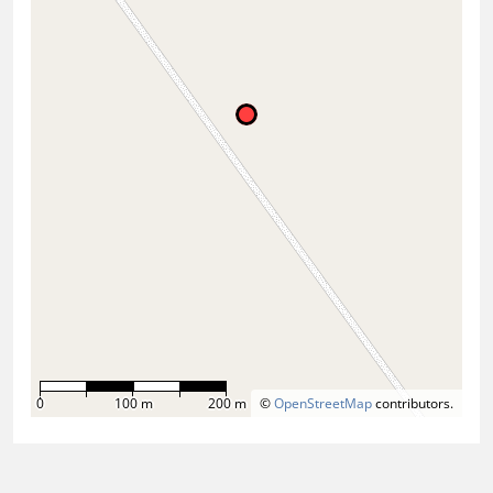
0
100 m
200 m
©
OpenStreetMap
contributors.