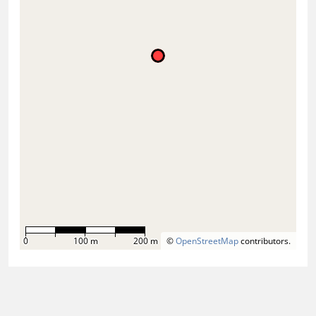
0
100 m
200 m
©
OpenStreetMap
contributors.