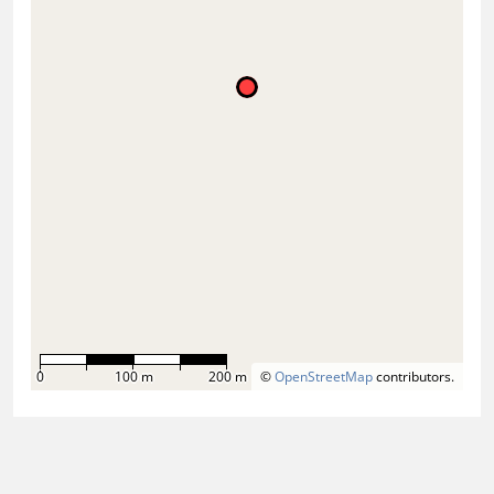
0
100 m
200 m
©
OpenStreetMap
contributors.