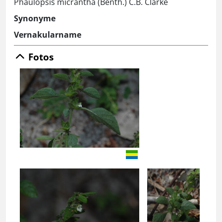
Phaulopsis micrantha (Benth.) C.B. Clarke
Synonyme
Vernakularname
Fotos