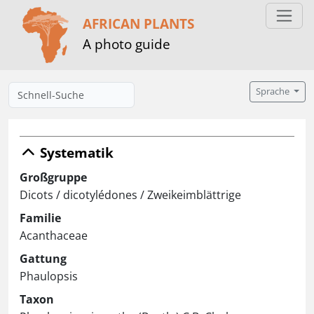
AFRICAN PLANTS
A photo guide
Sprache
Systematik
Großgruppe
Dicots / dicotylédones / Zweikeimblättrige
Familie
Acanthaceae
Gattung
Phaulopsis
Taxon