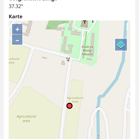
37.32°
Karte
+
–