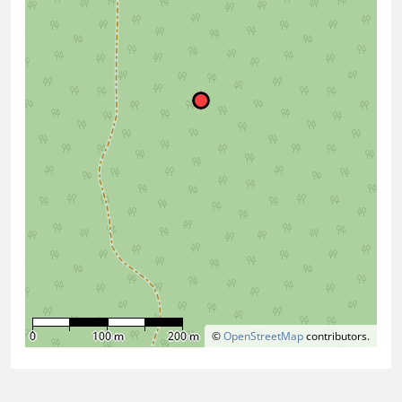
0
100 m
200 m
©
OpenStreetMap
contributors.