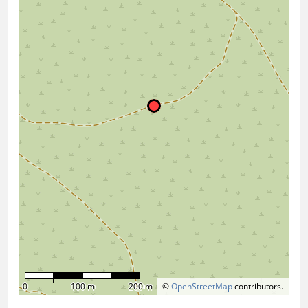
0
100 m
200 m
©
OpenStreetMap
contributors.