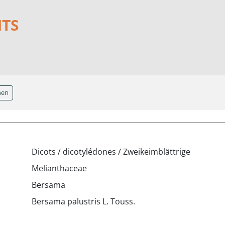
NTS
hen
Dicots / dicotylédones / Zweikeimblättrige
Melianthaceae
Bersama
Bersama palustris L. Touss.