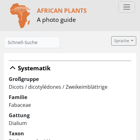
AFRICAN PLANTS
A photo guide
Sprache
Systematik
Großgruppe
Dicots / dicotylédones / Zweikeimblättrige
Familie
Fabaceae
Gattung
Dialium
Taxon