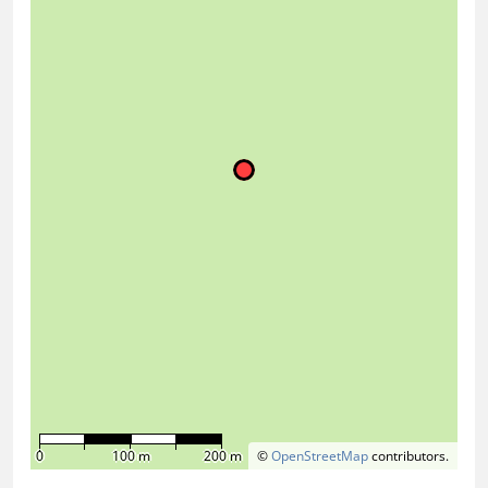
0
100 m
200 m
©
OpenStreetMap
contributors.