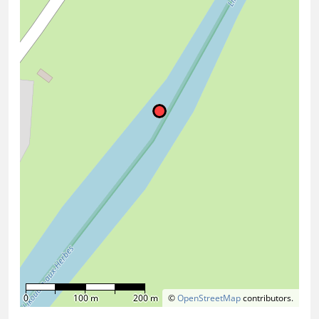
0
100 m
200 m
©
OpenStreetMap
contributors.