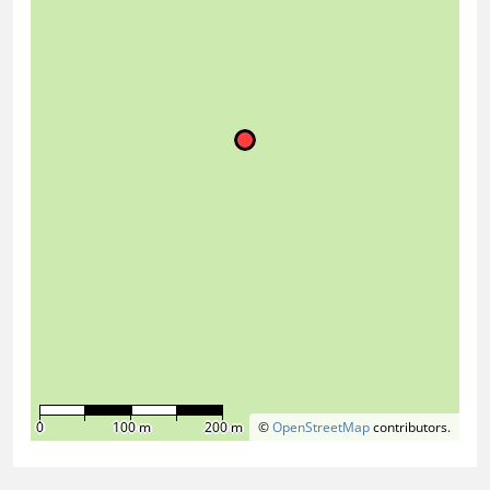
0
100 m
200 m
©
OpenStreetMap
contributors.