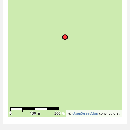
0
100 m
200 m
©
OpenStreetMap
contributors.