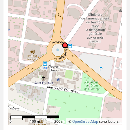
0
100 m
200 m
©
OpenStreetMap
contributors.