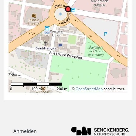
0
100 m
200 m
©
OpenStreetMap
contributors.
Anmelden