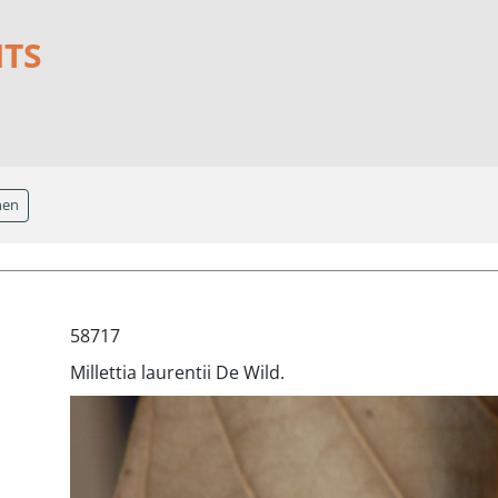
NTS
hen
58717
Millettia laurentii De Wild.