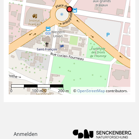
0
100 m
200 m
©
OpenStreetMap
contributors.
Anmelden