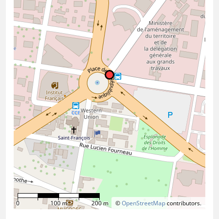
0
100 m
200 m
©
OpenStreetMap
contributors.