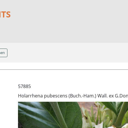
NTS
hen
57885
Holarrhena pubescens (Buch.-Ham.) Wall. ex G.Do