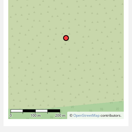
0
100 m
200 m
©
OpenStreetMap
contributors.