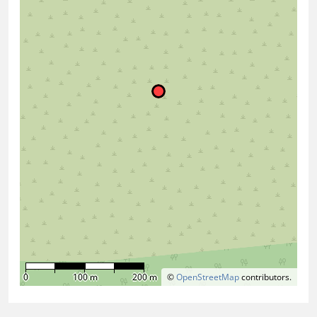
0
100 m
200 m
©
OpenStreetMap
contributors.