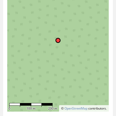
0
100 m
200 m
©
OpenStreetMap
contributors.