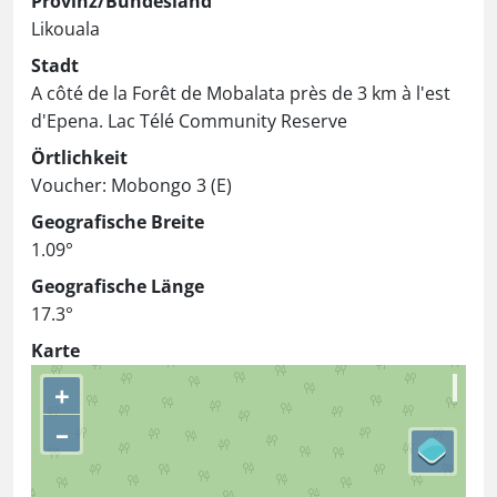
Provinz/Bundesland
Likouala
Stadt
A côté de la Forêt de Mobalata près de 3 km à l'est
d'Epena. Lac Télé Community Reserve
Örtlichkeit
Voucher: Mobongo 3 (E)
Geografische Breite
1.09°
Geografische Länge
17.3°
Karte
+
–