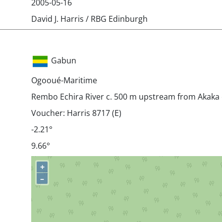
2005-05-16
David J. Harris / RBG Edinburgh
Gabun
Ogooué-Maritime
Rembo Echira River c. 500 m upstream from Akak
Voucher: Harris 8717 (E)
-2.21°
9.66°
+
–