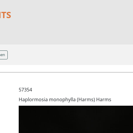
NTS
hen
57354
Haplormosia monophylla (Harms) Harms