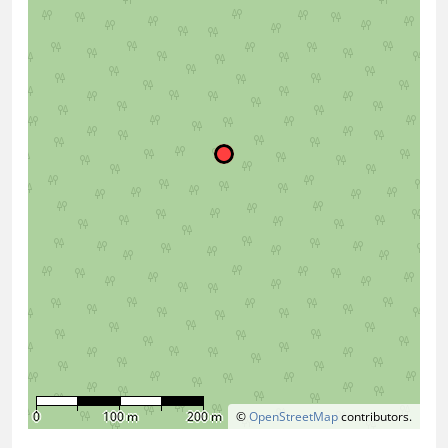
0
100 m
200 m
©
OpenStreetMap
contributors.