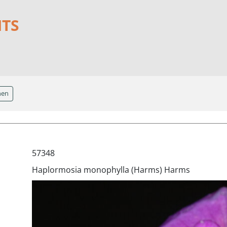
NTS
hen
57348
Haplormosia monophylla (Harms) Harms