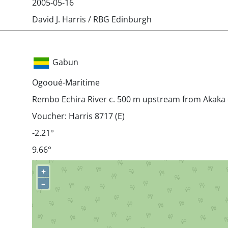
2005-05-16
David J. Harris / RBG Edinburgh
Gabun
Ogooué-Maritime
Rembo Echira River c. 500 m upstream from Akak
Voucher: Harris 8717 (E)
-2.21°
9.66°
+
–