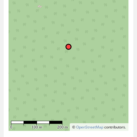
0
100 m
200 m
©
OpenStreetMap
contributors.