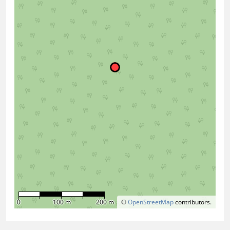
0
100 m
200 m
©
OpenStreetMap
contributors.