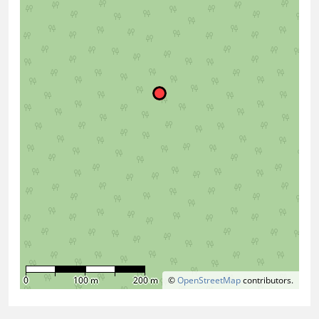
0
100 m
200 m
©
OpenStreetMap
contributors.