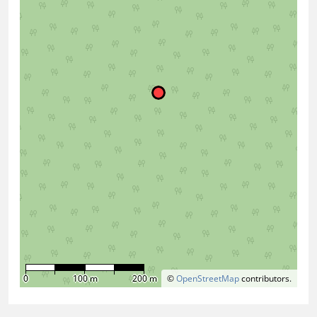
0
100 m
200 m
©
OpenStreetMap
contributors.