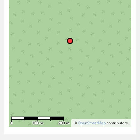
0
100 m
200 m
©
OpenStreetMap
contributors.