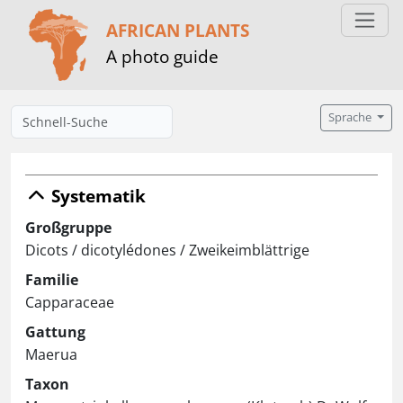
AFRICAN PLANTS
A photo guide
Sprache
Systematik
Großgruppe
Dicots / dicotylédones / Zweikeimblättrige
Familie
Capparaceae
Gattung
Maerua
Taxon