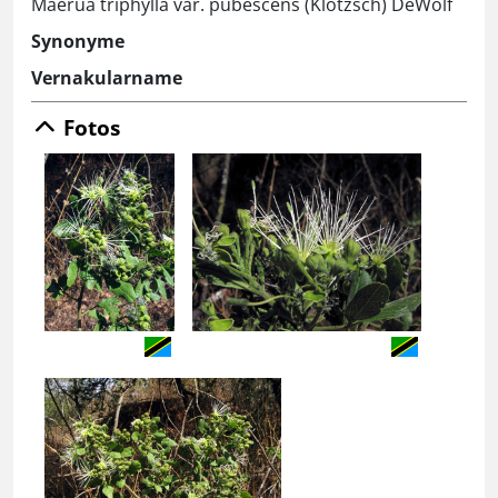
Maerua triphylla var. pubescens (Klotzsch) DeWolf
Synonyme
Vernakularname
Fotos