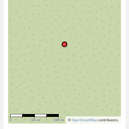
0
100 m
200 m
©
OpenStreetMap
contributors.