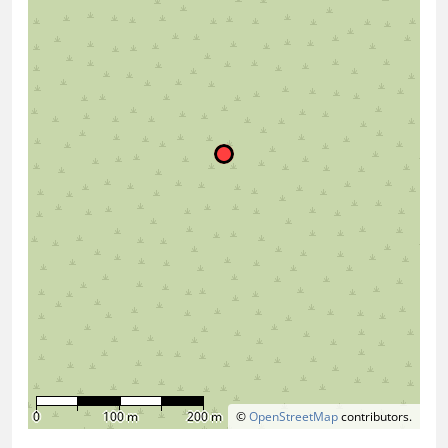
0
100 m
200 m
©
OpenStreetMap
contributors.