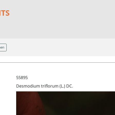
NTS
hen
55895
Desmodium triflorum (L.) DC.