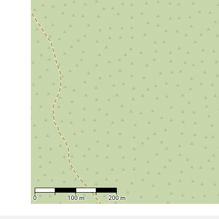
0
100 m
200 m