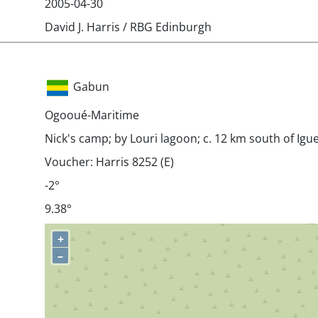
2005-04-30
David J. Harris / RBG Edinburgh
Gabun
Ogooué-Maritime
Nick's camp; by Louri lagoon; c. 12 km south of Igu
Voucher: Harris 8252 (E)
-2°
9.38°
+
–