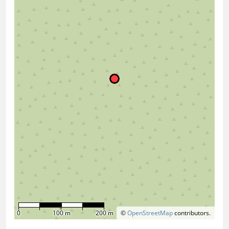
0
100 m
200 m
©
OpenStreetMap
contributors.