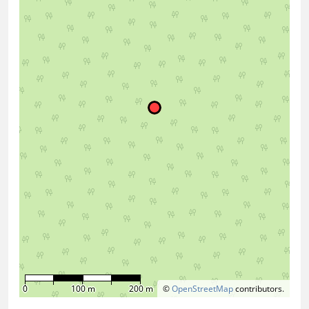
0
100 m
200 m
©
OpenStreetMap
contributors.