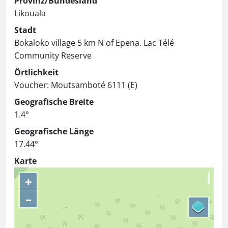
Provinz/Bundesland
Likouala
Stadt
Bokaloko village 5 km N of Epena. Lac Télé
Community Reserve
Örtlichkeit
Voucher: Moutsamboté 6111 (E)
Geografische Breite
1.4°
Geografische Länge
17.44°
Karte
+
–