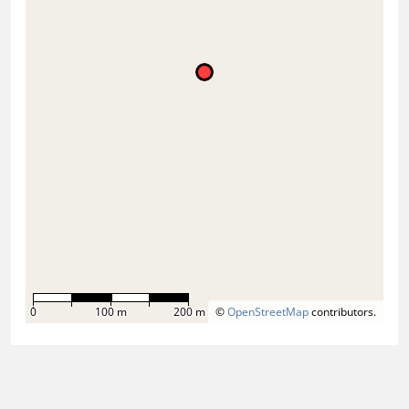
0
100 m
200 m
©
OpenStreetMap
contributors.