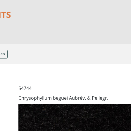
NTS
hen
54744
Chrysophyllum beguei Aubrév. & Pellegr.