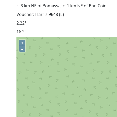
c. 3 km NE of Bomassa; c. 1 km NE of Bon Coin
Voucher: Harris 9648 (E)
2.22°
16.2°
+
–