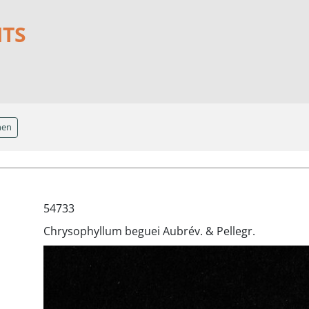
NTS
hen
54733
Chrysophyllum beguei Aubrév. & Pellegr.