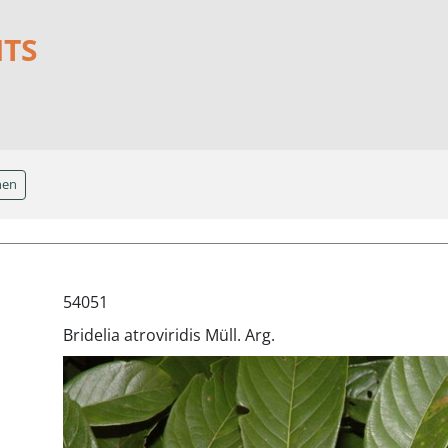
NTS
hen
54051
Bridelia atroviridis Müll. Arg.