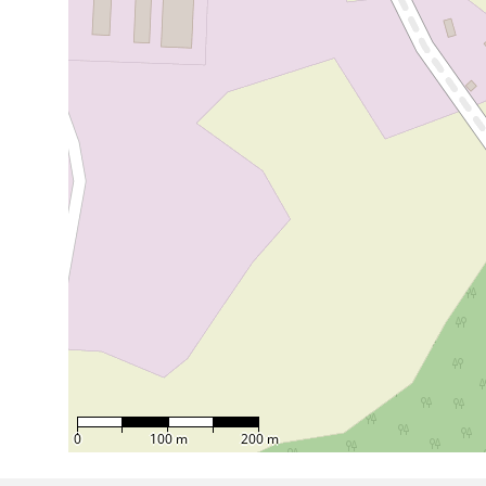
0
100 m
200 m