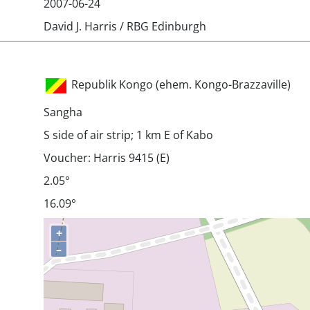
2007-06-24
David J. Harris / RBG Edinburgh
Republik Kongo (ehem. Kongo-Brazzaville)
Sangha
S side of air strip; 1 km E of Kabo
Voucher: Harris 9415 (E)
2.05°
16.09°
+
–