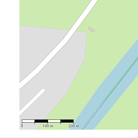
0
100 m
200 m