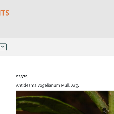
NTS
hen
53375
Antidesma vogelianum Müll. Arg.