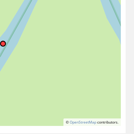
©
OpenStreetMap
contributors.