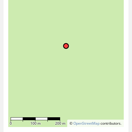
0
100 m
200 m
©
OpenStreetMap
contributors.